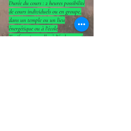
Durée du cours : 2 heures possibilité
de cours individuels ou en groupe,
dans un temple ou un lieu
énergétique ou à l'école
Tarif : 20$ en salle, à l'école ou 25$
en extérieur
THE GOLDEN TURTLE
8WM6+XWQ
SIEM REAP
WhatsApp
flokoychan@gmail.com