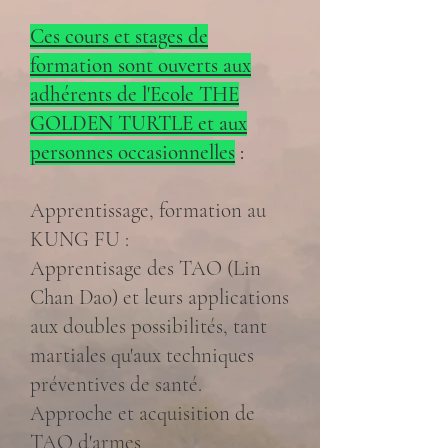
Ces cours et stages de
formation sont ouverts aux
adhérents de l'Ecole THE
GOLDEN TURTLE et aux
personnes occasionnelles
:
Apprentissage, formation au
KUNG FU :
Apprentisage des TAO (Lin
Chan Dao) et leurs applications
aux doubles possibilités, tant
martiales qu'aux techniques
préventives de santé.
Approche et acquisition de
TAO d'armes