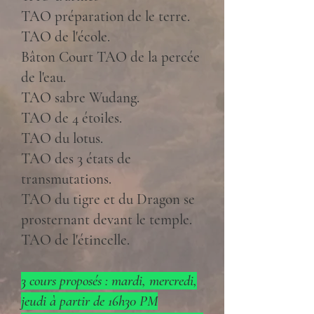
TAO préparation de le terre.
TAO de l'école.
Bâton Court TAO de la percée
de l'eau.
TAO sabre Wudang.
TAO de 4 étoiles.
TAO du lotus.
TAO des 3 états de
transmutations.
TAO du tigre et du Dragon se
prosternant devant le temple.
TAO de l'étincelle.
3 cours proposés : mardi, mercredi,
jeudi à partir de 16h30 PM