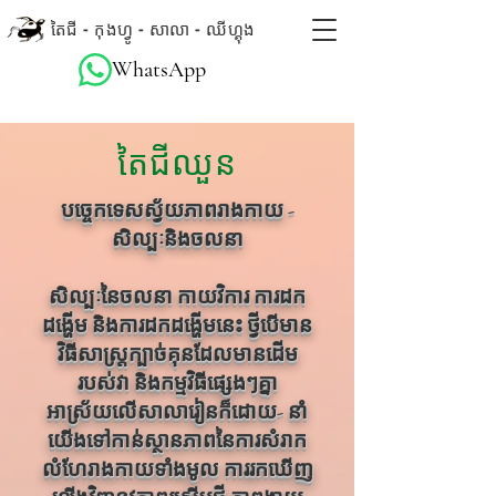
តៃជី - កុងហ្វូ - សាលា - ឈីហ្គុង
WhatsApp
តៃជីឈួន
បច្ចេកទេសស្វ័យភាពរាងកាយ -
សិល្បៈនិងចលនា
សិល្បៈនៃចលនា កាយវិការ ការដក
ដង្ហើម និងការដកដង្ហើមនេះ ថ្វីបើមាន
វិធីសាស្រ្តក្បាច់គុនដែលមានដើម
របស់វា និងកម្មវិធីផ្សេងៗគ្នា
អាស្រ័យលើសាលារៀនក៏ដោយ- នាំ
យើងទៅកាន់ស្ថានភាពនៃការសំរាក
លំហែរាងកាយទាំងមូល ការរកឃើញ