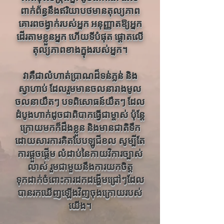
ពាក់ព័ន្ធនឹងឥរិយាបថមានតុល្យភាព
គោរពចង្វាក់របស់អ្នក អនុញ្ញាតឱ្យអ្នក
ដើរតាមខ្លួនអ្នក ហើយទីបំផុត ផ្តោតលើ
តុល្យភាពខាងក្នុងរបស់អ្នក។
វាគឺជាលំហាត់ប្រាណដ៏ទន់ភ្លន់ និង
ស្វាហាប់ ដែលរួមមានចលនារាងមូល
ចលនាយឺតៗ បទពិសោធន៍យឺតៗ ដែល
ដំបូងហាក់ដូចជាពិបាកធ្វើជាម្ចាស់ ប៉ុន្តែ
ក្រោយមកក៏ដឹងខ្លួន និងមានជាតិទឹក
ដោយសារការគិតបែបឡូជីខល សូម្បីតែ
ការផ្តួចផ្តើម លំដាប់នៃកាយវិការច្បាស់
លាស់ រួមជាមួយនឹងការយកចិត្ត
ទុកដាក់ចំពោះការដកដង្ហើមជ្រៅៗដែល
បានរកឃើញឡើងវិញចុងក្រោយរបស់
យើង។