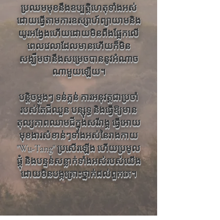
ប្រឈមមុខនឹងឧប្បត្តិហេតុទាំងអស់
ដោយធ្វើតាមការឧស្សាហ៍ព្យាយាមនិង
យូរអង្វែងហើយដោយមិនពឹងផ្អែកលើ
ពេលវេលាដែលមានហើយក៏មិន
សង្ឃឹមថានឹងសម្រេចបាននូវអំណាច
ណាមួយឡើយ។
បន្តិចម្ដងៗ ទន់ភ្លន់ ការអនុវត្តជាប្រចាំ
របស់តៃជីឈួន បន្សុទ្ធ និងធ្វើឱ្យមាន
តុល្យភាពឈាមជីក្នុងសរីរាង្គ ធ្វើអោយ
មុខងារសំខាន់ៗទាំងអស់នៃរាងកាយ
"Wu-Tang" ប្រសើរឡើង ហើយប្រមូល
ផ្តុំ និងបន្ទន់សន្លាក់ទាំងអស់របស់យើង
ដោយមិនបង្កគ្រោះថ្នាក់ដល់ពួកគេ។